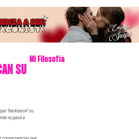
Mi Filosofía
CAN SU
 que “hackearon” su 
ente no pasó a 
as consecuencias que 