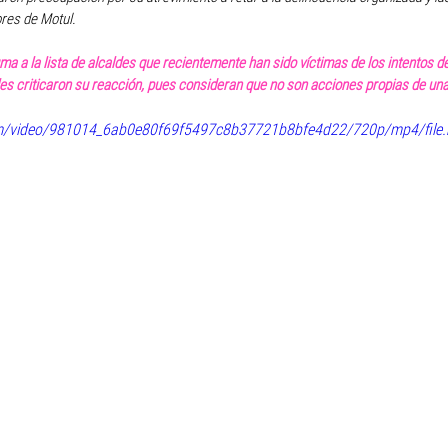
res de Motul. 
uma a la lista de alcaldes que recientemente han sido víctimas de los intentos d
es criticaron su reacción, pues consideran que no son acciones propias de una
.com/video/981014_6ab0e80f69f5497c8b37721b8bfe4d22/720p/mp4/file