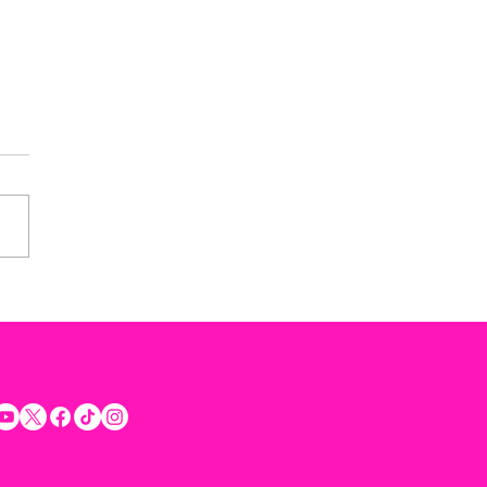
rta Rommel Pacheco a
etar la voluntad ciudadana
rar la seguridad y
uilidad de los Yucatecos