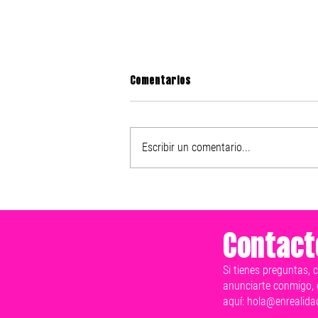
Comentarios
Escribir un comentario...
Nike presenta el After Dark
Tour 2025
Contact
Si tienes preguntas, 
anunciarte conmigo, 
aquí:
hola@enrealida