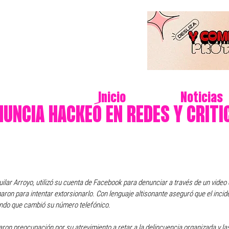
Inicio
Noticias
NUNCIA HACKEÓ EN REDES Y CRITI
uilar Arroyo, utilizó su cuenta de Facebook para denunciar a través de un video
ron para intentar extorsionarlo. Con lenguaje altisonante aseguró que el incid
ndo que cambió su número telefónico.
on preocupación por su atrevimiento a retar a la delincuencia organizada y l