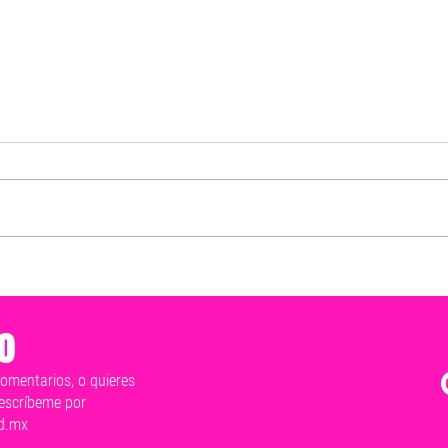
Mérida late en un solo corazón
Exho
y este 2 de junio vamos a ganar:
resp
Cecilia Patrón
y hon
o
tranq
comentarios, o quieres
escríbeme por
d.mx