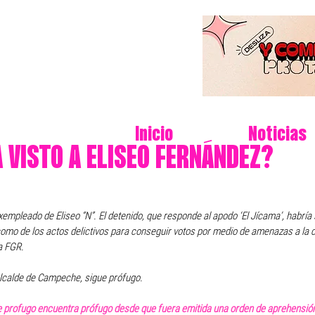
Inicio
Noticias
 VISTO A ELISEO FERNÁNDEZ?
mpleado de Eliseo “N”. El detenido, que responde al apodo ‘El Jícama’, habría s
como de los actos delictivos para conseguir votos por medio de amenazas a la c
a FGR.
xalcalde de Campeche, sigue prófugo. 
ue profugo encuentra prófugo desde que fuera emitida una orden de aprehensión