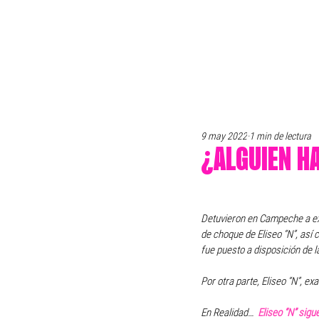
9 may 2022
1 min de lectura
¿ALGUIEN HA
Detuvieron en Campeche a exe
de choque de Eliseo “N”, así 
fue puesto a disposición de l
Por otra parte, Eliseo “N”, e
En Realidad…  
Eliseo “N” sig