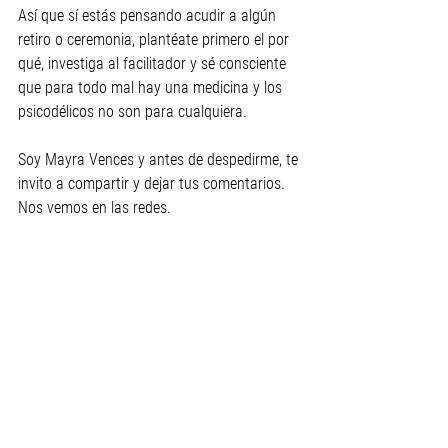
Así que sí estás pensando acudir a algún 
retiro o ceremonia, plantéate primero el por 
qué, investiga al facilitador y sé consciente 
que para todo mal hay una medicina y los 
psicodélicos no son para cualquiera.
Soy Mayra Vences y antes de despedirme, te 
invito a compartir y dejar tus comentarios. 
Nos vemos en las redes.
Opinión de Mayra Vences.
Este es el transcrito del video que 
encuentras en nuestras redes sociales.
#Opiniones
 es un espacio de En Realidad.
Opiniones