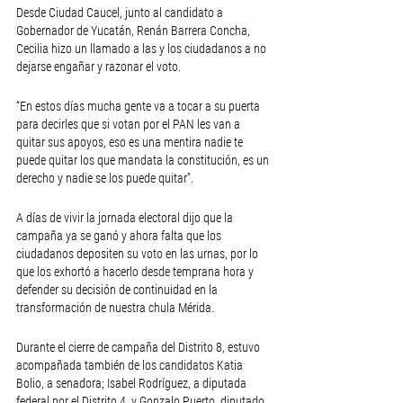
Desde Ciudad Caucel, junto al candidato a 
Gobernador de Yucatán, Renán Barrera Concha, 
Cecilia hizo un llamado a las y los ciudadanos a no 
dejarse engañar y razonar el voto.
“En estos días mucha gente va a tocar a su puerta 
para decirles que si votan por el PAN les van a 
quitar sus apoyos, eso es una mentira nadie te 
puede quitar los que mandata la constitución, es un 
derecho y nadie se los puede quitar”.
A días de vivir la jornada electoral dijo que la 
campaña ya se ganó y ahora falta que los 
ciudadanos depositen su voto en las urnas, por lo 
que los exhortó a hacerlo desde temprana hora y 
defender su decisión de continuidad en la 
transformación de nuestra chula Mérida.
Durante el cierre de campaña del Distrito 8, estuvo 
acompañada también de los candidatos Katia 
Bolio, a senadora; Isabel Rodríguez, a diputada 
federal por el Distrito 4, y Gonzalo Puerto, diputado 