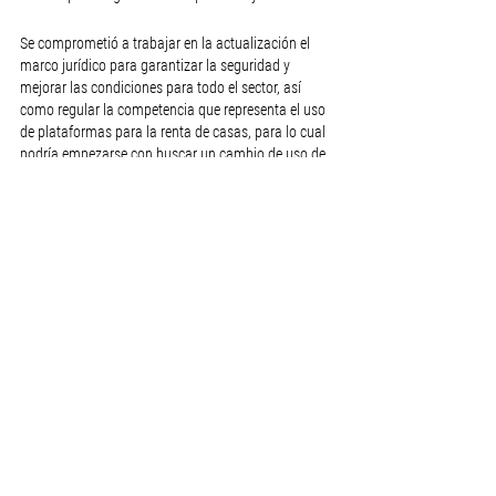
Se comprometió a trabajar en la actualización el 
marco jurídico para garantizar la seguridad y 
mejorar las condiciones para todo el sector, así 
como regular la competencia que representa el uso 
de plataformas para la renta de casas, para lo cual 
podría empezarse con buscar un cambio de uso de 
suelo para quienes se dedican a la renta de estos 
espacios, pues es preciso regularlos incluso por 
temas de seguridad, ya que dicho servicio podría 
ser usado por el crimen organizado, ya que les da 
espacio para poder operar sin registro, ni rastro.
Ver todo
Entradas recientes