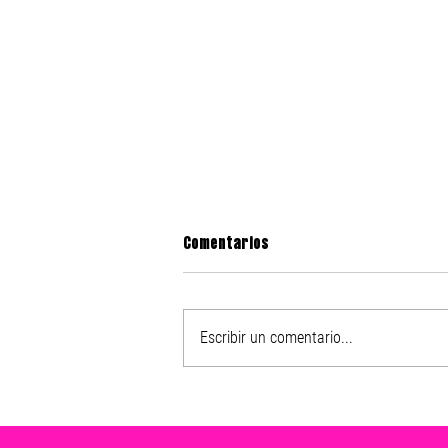
Comentarios
Escribir un comentario...
Nike presenta el After Dark
Tour 2025