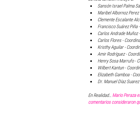
Sansón Israel Palma San
Maribel Albornoz Perez 
Clemente Escalante Alco
Francisco Suárez Piña -
Carlos Andrade Muñoz - 
Carlos Flores - Coordina
Kristhy Aguilar - Coordi
Amir Rodríguez - Coordin
Henry Sosa Marrufo - Co
Wilbert Kantun - Coordin
Elizabeth Gamboa - Coor
Dr. Manuel Díaz Suarez 
En Realidad… 
Mario Peraza es
comentarios consideraron que