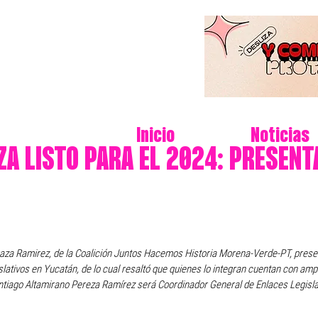
Inicio
Noticias
A LISTO PARA EL 2024: PRESENT
raza Ramirez, de la Coalición Juntos Hacemos Historia Morena-Verde-PT, presen
lativos en Yucatán, de lo cual resaltó que quienes lo integran cuentan con ampl
ntiago Altamirano Pereza Ramírez será Coordinador General de Enlaces Legisla