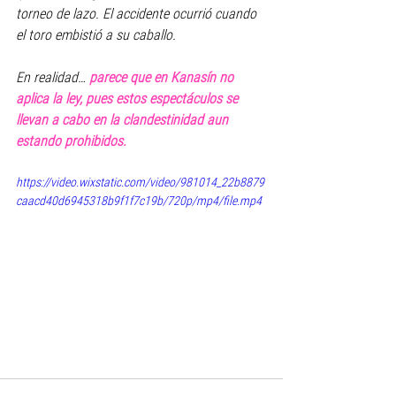
torneo de lazo. El accidente ocurrió cuando 
el toro embistió a su caballo.
En realidad… 
parece que en Kanasín no 
aplica la ley, pues estos espectáculos se 
llevan a cabo en la clandestinidad aun 
estando prohibidos.
https://video.wixstatic.com/video/981014_22b8879
caacd40d6945318b9f1f7c19b/720p/mp4/file.mp4