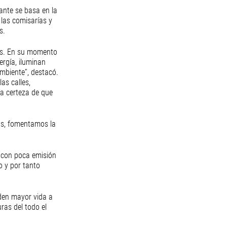
ante se basa en la 
 las comisarías y 
s. 
os. En su momento 
rgía, iluminan 
mbiente”, destacó.
as calles, 
la certeza de que 
os, fomentamos la 
 con poca emisión 
o y por tanto 
den mayor vida a 
ras del todo el 