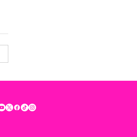
ulo de Huacho Díaz Mena
e accidente
ovilístico