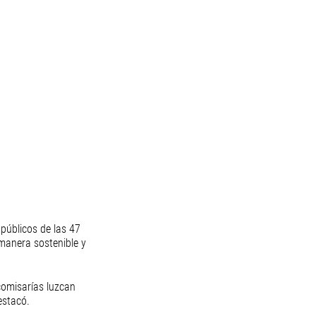
 públicos de las 47 
manera sostenible y 
comisarías luzcan 
estacó. 