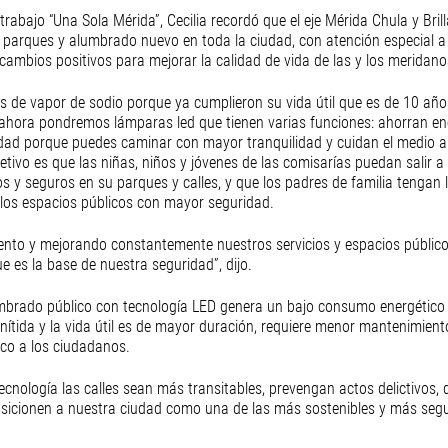
rabajo “Una Sola Mérida”, Cecilia recordó que el eje Mérida Chula y Brill
s, parques y alumbrado nuevo en toda la ciudad, con atención especial a
cambios positivos para mejorar la calidad de vida de las y los meridano
s de vapor de sodio porque ya cumplieron su vida útil que es de 10 añ
ahora pondremos lámparas led que tienen varias funciones: ahorran ene
dad porque puedes caminar con mayor tranquilidad y cuidan el medio a
etivo es que las niñas, niños y jóvenes de las comisarías puedan salir a l
s y seguros en su parques y calles, y que los padres de familia tengan 
 los espacios públicos con mayor seguridad.
nto y mejorando constantemente nuestros servicios y espacios públic
 es la base de nuestra seguridad”, dijo.
mbrado público con tecnología LED genera un bajo consumo energético
 nítida y la vida útil es de mayor duración, requiere menor mantenimient
co a los ciudadanos. 
cnología las calles sean más transitables, prevengan actos delictivos, 
posicionen a nuestra ciudad como una de las más sostenibles y más segu