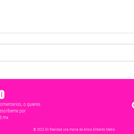
Exhorta Rommel Pacheco a
Vehíc
respetar la voluntad ciudadana
sufr
y honrar la seguridad y
autom
o
tranquilidad de los Yucatecos
comentarios, o quieres
escríbeme por
d.mx
© 2022 En Realidad una marca de Ahora Entiendo Media