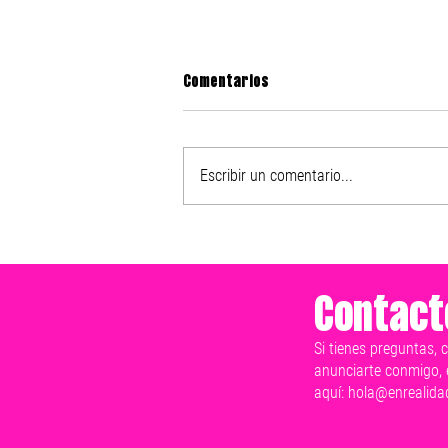
Comentarios
Escribir un comentario...
Mérida late en un solo corazón
y este 2 de junio vamos a ganar:
Cecilia Patrón
Contact
Si tienes preguntas, 
anunciarte conmigo, 
aquí:
hola@enrealida