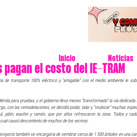
Inicio
Noticias
s pagan el costo del IE-TRAM
a de transporte 100% eléctrico y “amigable” con el medio ambiente le sobr
rida para pruebas, y el gobierno lleva meses “transformado” la vía dedicada 
rgo, con las remodelaciones, se decidió podar, talar y “reubicar” muchas especi
á, jabín, washin y ramón, que por años refrescaron la zona. Todos y cada
 cual causó descontento de muchos de los vecinos. 
 proyecto también se encargaría de sembrar cerca de 1 500 árboles en una ca