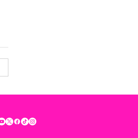
rta Rommel Pacheco a
etar la voluntad ciudadana
rar la seguridad y
uilidad de los Yucatecos