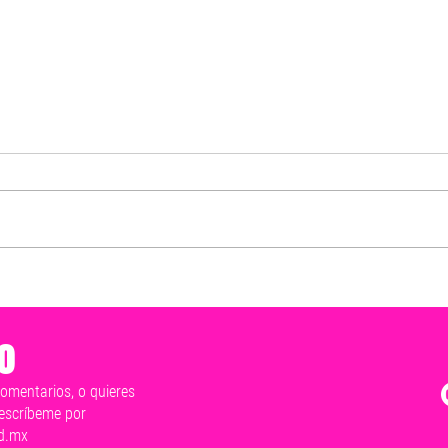
Mérida late en un solo corazón
Exho
y este 2 de junio vamos a ganar:
resp
Cecilia Patrón
y hon
o
tranq
comentarios, o quieres
escríbeme por
d.mx