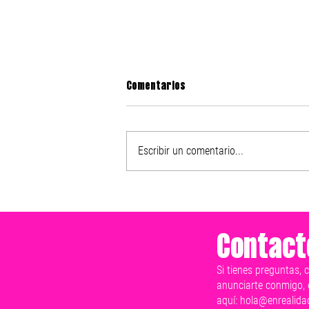
Comentarios
Escribir un comentario...
Nike presenta el After Dark
Tour 2025
Contact
Si tienes preguntas, 
anunciarte conmigo, 
aquí:
hola@enrealida