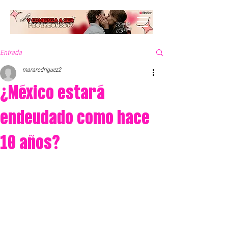
Entrada
mararodriguez2
¿México estará
endeudado como hace
10 años?