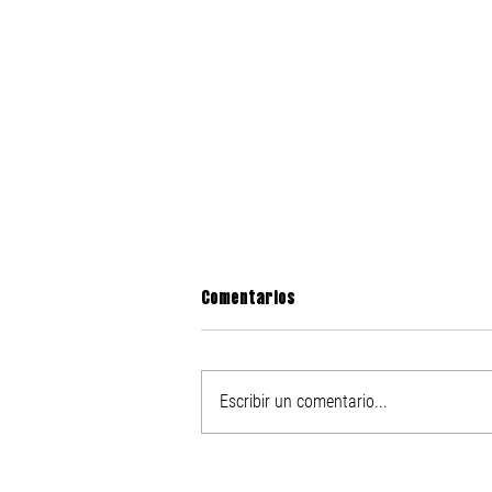
Comentarios
Escribir un comentario...
Nike presenta el After Dark