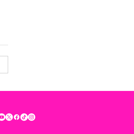
rta Rommel Pacheco a
etar la voluntad ciudadana
rar la seguridad y
uilidad de los Yucatecos