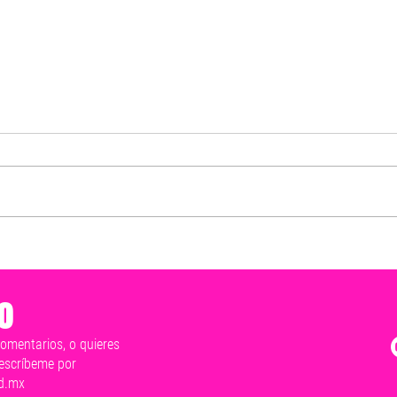
Mérida late en un solo corazón
Exho
y este 2 de junio vamos a ganar:
resp
Cecilia Patrón
y hon
o
tranq
comentarios, o quieres
escríbeme por
d.mx