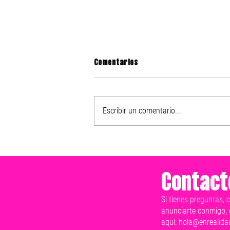
Comentarios
Escribir un comentario...
Nike presenta el After Dark
Tour 2025
Contact
Si tienes preguntas, 
anunciarte conmigo, 
aquí:
hola@enrealida