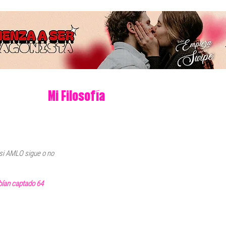
Mi Filosofía
si AMLO sigue o no 
bían captado 64 