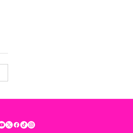
rta Rommel Pacheco a
etar la voluntad ciudadana
rar la seguridad y
uilidad de los Yucatecos