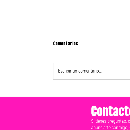
Comentarios
Escribir un comentario...
Nike presenta el After Dark
Tour 2025
Contact
Si tienes preguntas, 
anunciarte conmigo, 