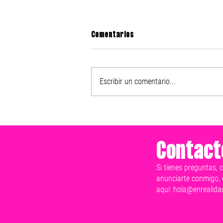
Comentarios
Escribir un comentario...
Nike presenta el After Dark
Tour 2025
Contact
Si tienes preguntas, 
anunciarte conmigo, 
aquí:
hola@enrealida