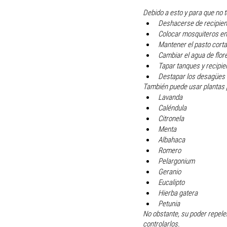
Debido a esto y para que no 
Deshacerse de recipien
Colocar mosquiteros en
Mantener el pasto corta
Cambiar el agua de flo
Tapar tanques y recipie
Destapar los desagües d
También puede usar plantas 
Lavanda
Caléndula 
Citronela 
Menta
Albahaca
Romero
Pelargonium
Geranio
Eucalipto
Hierba gatera
Petunia
No obstante, su poder repele
controlarlos. 