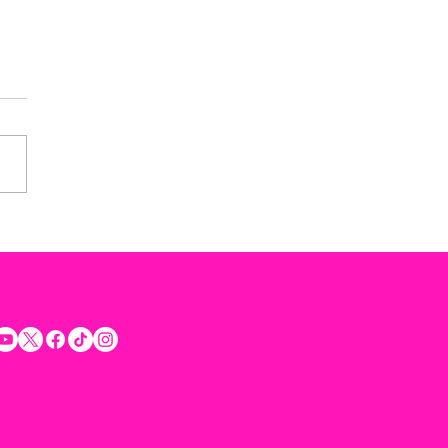
rta Rommel Pacheco a
etar la voluntad ciudadana
rar la seguridad y
uilidad de los Yucatecos