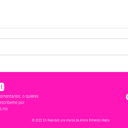
Mérida late en un solo corazón
Exho
y este 2 de junio vamos a ganar:
resp
Cecilia Patrón
y hon
o
tranq
comentarios, o quieres
escríbeme por
d.mx
© 2022 En Realidad una marca de Ahora Entiendo Media