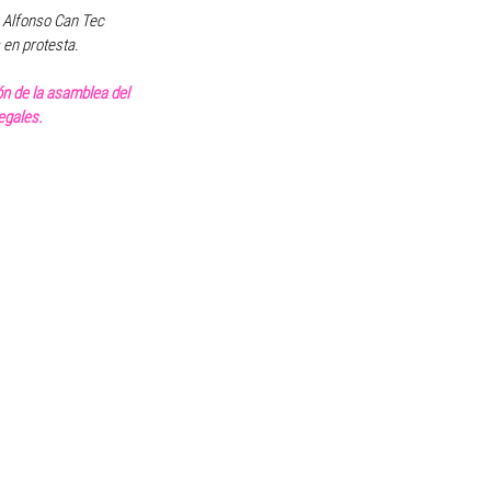
r Alfonso Can Tec 
en protesta.
n de la asamblea del 
egales.