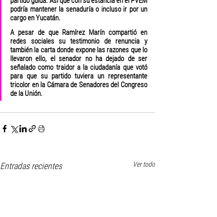
partido guida. Así que con su estancia en el PVEM 
podría mantener la senaduría o incluso ir por un 
cargo en Yucatán. 
A pesar de que Ramírez Marín compartió en 
redes sociales su testimonio de renuncia y 
también la carta donde expone las razones que lo 
llevaron ello, el senador no ha dejado de ser 
señalado como traidor a la ciudadanía que votó 
para que su partido tuviera un representante 
tricolor en la Cámara de Senadores del Congreso 
de la Unión.
Ver todo
Entradas recientes