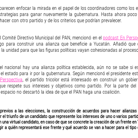
 parecen enfocar la mirada en el papel de los coordinadores como los 
estrategias para ganar nuevamente la gubernatura. Hasta ahora poco s
hacer con otro partido y de los criterios que podrían prevalecer. 
l Comité Directivo Municipal del PAN, mencionó en el 
podcast En Persp
ogo para construir una alianza que beneficie a Yucatán. Añadió que 
 la unidad para que las figuras políticas vayan cohesionadas al proceso 
el nacional hay una alianza política establecida, aún no se sabe si 
 el estado para ir por la gubernatura. Según mencionó el presidente est
Perspectiva
, el partido tricolor está interesado en construir un gobie
que respete sus intereses y objetivos como partido. Por la parte del p
espacio no descartó la idea de que el PAN haga una coalición.
previos a las elecciones, la construcción de acuerdos para hacer alianzas 
 el triunfo de un candidato que represente los intereses de uno o varios partid
n una virtual candidato, en caso de que se concrete la creación de un frente en
ir a quién representará ese frente y qué acuerdo se van a hacer para el tipo 