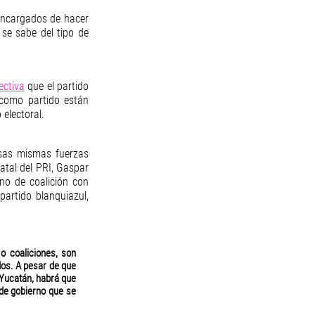
encargados de hacer 
e sabe del tipo de 
ectiva
 que el partido 
como partido están 
electoral. 
esas mismas fuerzas 
atal del PRI, Gaspar 
rno de coalición con 
artido blanquiazul, 
o coaliciones, son 
os. A pesar de que 
 Yucatán, habrá que 
de gobierno que se 