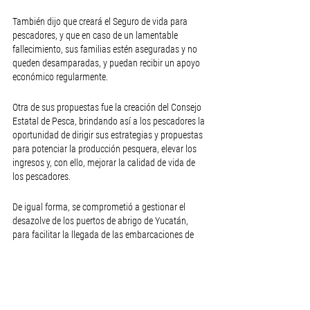
También dijo que creará el Seguro de vida para 
pescadores, y que en caso de un lamentable 
fallecimiento, sus familias estén aseguradas y no 
queden desamparadas, y puedan recibir un apoyo 
económico regularmente.
Otra de sus propuestas fue la creación del Consejo 
Estatal de Pesca, brindando así a los pescadores la 
oportunidad de dirigir sus estrategias y propuestas 
para potenciar la producción pesquera, elevar los 
ingresos y, con ello, mejorar la calidad de vida de 
los pescadores.
De igual forma, se comprometió a gestionar el 
desazolve de los puertos de abrigo de Yucatán, 
para facilitar la llegada de las embarcaciones de 
hombres y mujeres que se dedican a esta actividad.
"Esos son mis compromisos con ustedes, que les 
quede muy claro, que en mi gobierno tendrán a 
Renán Barrera como aliado del sector pesquero", 