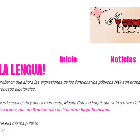
Inicio
Noticias
LA LENGUA!
obaron que ahora las expresiones de los funcionarios públicos 𝐍𝐎 son prop
ocesos electorales. 
x verde ecologista y ahora morenista, Mocita Camino Farjat, que votó a favor de t
𝐢𝐳𝐨 𝐚𝐧𝐭𝐞𝐬, 𝐪𝐮𝐞 𝐮𝐧 𝐟𝐮𝐧𝐜𝐢𝐨𝐧𝐚𝐫𝐢𝐨 𝐝𝐞 𝐘𝐮𝐜𝐚𝐭𝐚́𝐧 𝐡𝐚𝐠𝐚 𝐥𝐨 𝐦𝐢𝐬𝐦𝐨.
 que ella misma publicó:
qU/