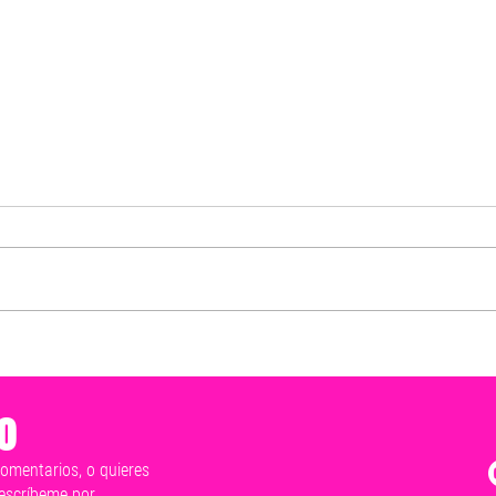
Mérida late en un solo corazón
Exho
y este 2 de junio vamos a ganar:
resp
Cecilia Patrón
y hon
o
tranq
comentarios, o quieres
escríbeme por