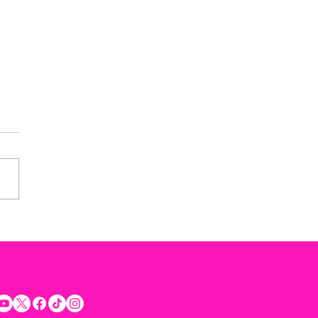
rta Rommel Pacheco a
etar la voluntad ciudadana
rar la seguridad y
uilidad de los Yucatecos