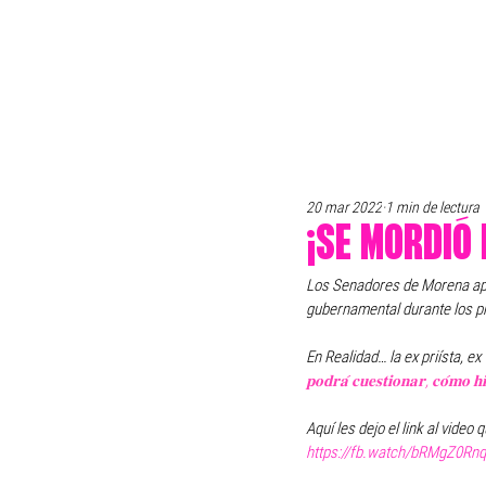
20 mar 2022
1 min de lectura
¡SE MORDIÓ 
Los Senadores de Morena apr
gubernamental durante los pr
En Realidad… la ex priísta, e
𝐩𝐨𝐝𝐫𝐚́ 𝐜𝐮𝐞𝐬𝐭𝐢𝐨𝐧𝐚𝐫, 𝐜𝐨́𝐦𝐨 𝐡
Aquí les dejo el link al video
https://fb.watch/bRMgZ0Rn