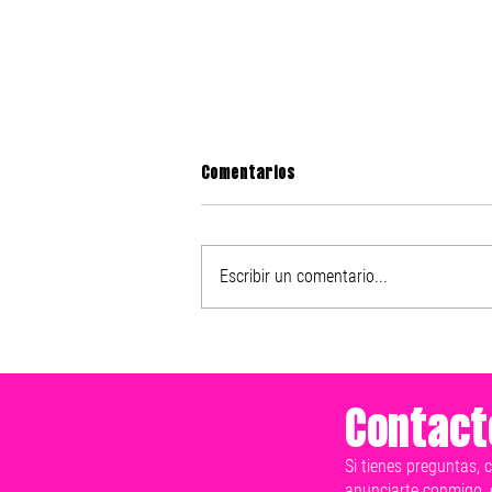
Comentarios
Escribir un comentario...
Nike presenta el After Dark
Tour 2025
Contact
Si tienes preguntas, 
anunciarte conmigo, 