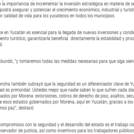
ó la importancia de incrementar la inversión estratégica en materia de s
podrá asegurar y potenciar el crecimiento económico, industrial y turísti
r calidad de vida para los yucatecos en todos los municipios.
e en Yucatán es esencial para la llegada de nuevas inversiones y condi
iento turístico, garantizarla beneficia  directamente la estabilidad y pro
ó.
abundó, "y tomaremos todas las medidas necesarias para que siga sien
Concha también subrayó que la seguridad es un diferenciador clave de Y
ad es primordial. Ustedes mejor que nadie saben lo que sufren cada día 
dos por Morena: extorsiones, cobros de derecho de piso, asaltos, secu
de esos estados gobernados por Morena, aquí en Yucatán, gracias a los
mos paz", destacó.
ompromisos con la seguridad y el desarrollo del estado es el trabajo co
servador de justicia, así como incentivos para los trabajadores públicos 