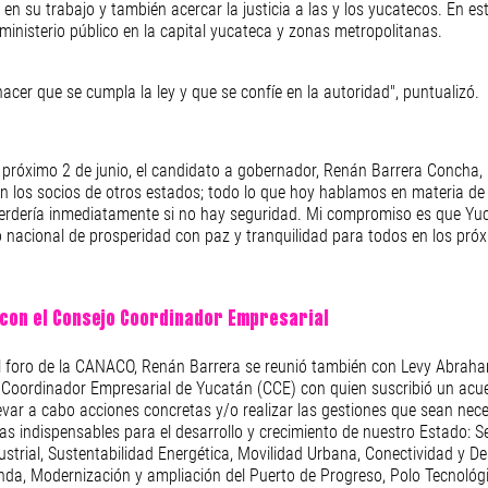
 en su trabajo y también acercar la justicia a las y los yucatecos. En es
ministerio público en la capital yucateca y zonas metropolitanas.
cer que se cumpla la ley y que se confíe en la autoridad", puntualizó.
l próximo 2 de junio, el candidato a gobernador, Renán Barrera Concha,
on los socios de otros estados; todo lo que hoy hablamos en materia de
perdería inmediatamente si no hay seguridad. Mi compromiso es que Yuc
 nacional de prosperidad con paz y tranquilidad para todos en los próx
con el Consejo Coordinador Empresarial 
l foro de la CANACO, Renán Barrera se reunió también con Levy Abraha
 Coordinador Empresarial de Yucatán (CCE) con quien suscribió un acue
levar a cabo acciones concretas y/o realizar las gestiones que sean nec
as indispensables para el desarrollo y crecimiento de nuestro Estado: S
strial, Sustentabilidad Energética, Movilidad Urbana, Conectividad y Desa
nda, Modernización y ampliación del Puerto de Progreso, Polo Tecnológi