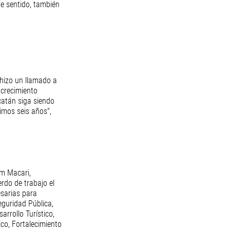
te sentido, también 
 hizo un llamado a 
 crecimiento 
atán siga siendo 
imos seis años", 
m Macari, 
rdo de trabajo el 
esarias para 
eguridad Pública, 
rrollo Turístico, 
co, Fortalecimiento 