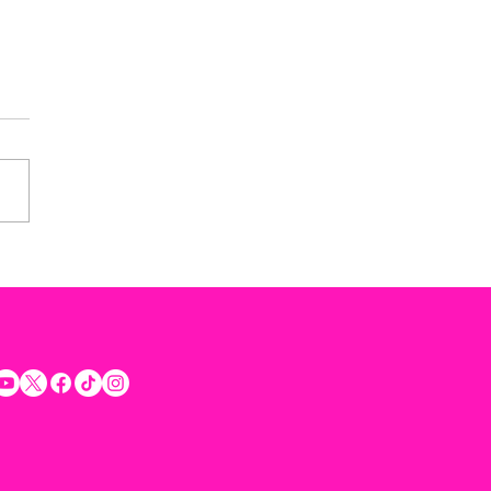
rta Rommel Pacheco a
etar la voluntad ciudadana
rar la seguridad y
uilidad de los Yucatecos