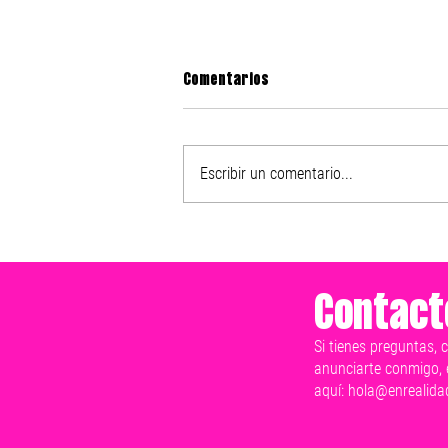
Comentarios
Escribir un comentario...
Nike presenta el After Dark
Tour 2025
Contact
Si tienes preguntas, 
anunciarte conmigo, 
aquí:
hola@enrealida