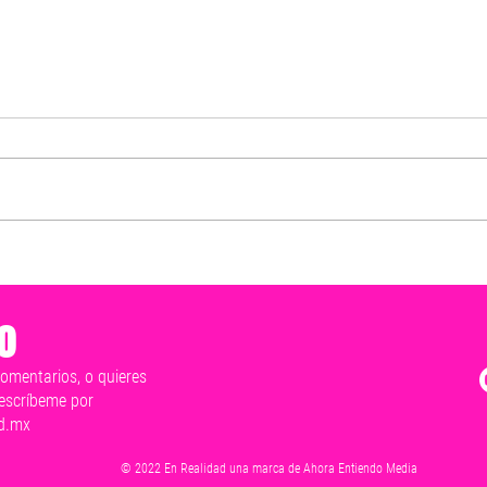
Mérida late en un solo corazón
Exho
y este 2 de junio vamos a ganar:
resp
Cecilia Patrón
y hon
o
tranq
comentarios, o quieres
escríbeme por
d.mx
© 2022 En Realidad una marca de Ahora Entiendo Media